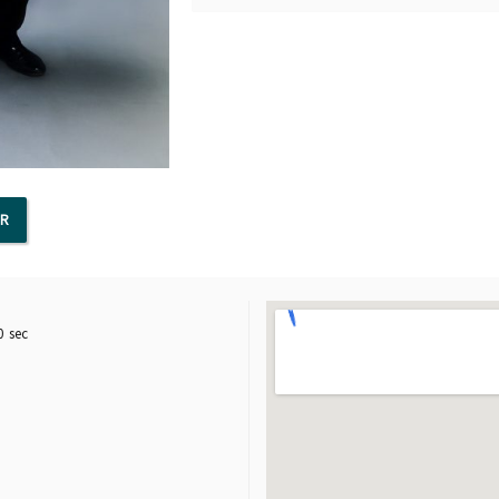
AR
0
sec