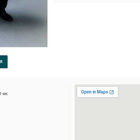
AR
0
sec